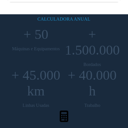
CALCULADORA ANUAL
+ 50
+
1.500.000
Máquinas e Equipamentos
Bordados
+ 45.000
+ 40.000
km
h
Linhas Usadas
Trabalho